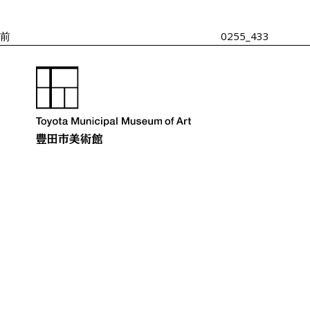
投
ゲ
ー
稿
シ
前
0255_433
ョ
ン