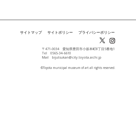
サイトマップ
サイトポリシー
プライバシーポリシー
〒471-0034 愛知県豊田市小坂本町8丁目5番地1
Tel 0565-34-6610
Mail bijutsukan@city.toyota.aichi.jp
©️Toyota municipal museum of art all rights reserved.