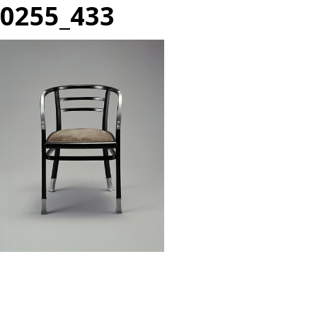
0255_433
投
過
稿
去
ナ
の
ビ