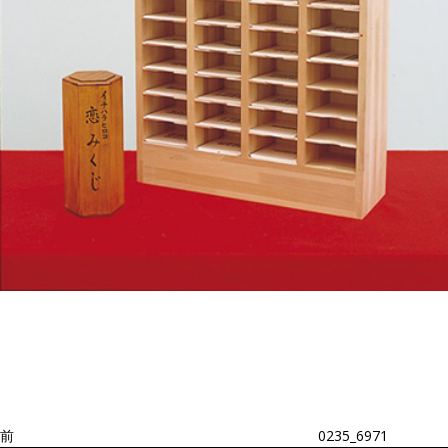
投
過
稿
去
ナ
ビ
の
ゲ
投
ー
稿
シ
ョ
前
0235_6971
ン