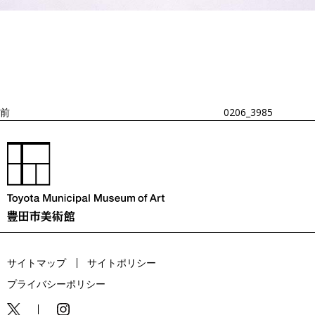
投
過
稿
去
ナ
ビ
の
ゲ
投
ー
稿
シ
ョ
前
0206_3985
ン
サイトマップ
サイトポリシー
プライバシーポリシー