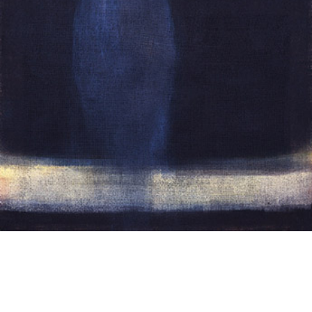
投
過
稿
去
ナ
ビ
の
ゲ
投
ー
稿