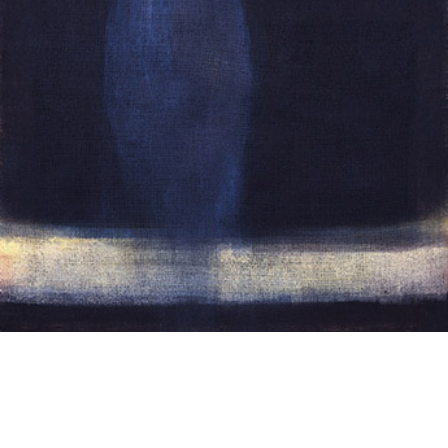
投
過
稿
去
ナ
ビ
の
ゲ
投
ー
稿