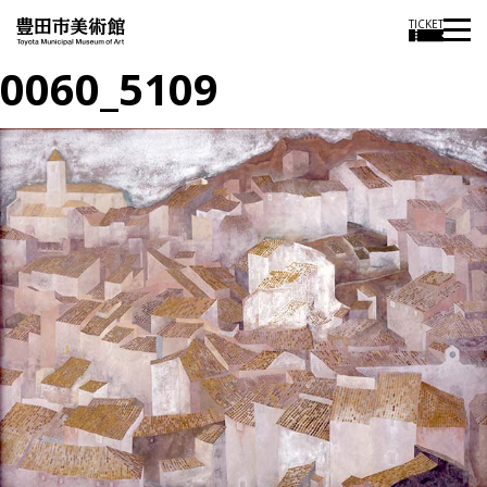
TICKET
0060_5109