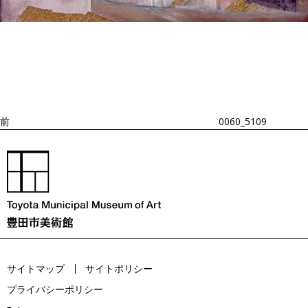
投
過
稿
去
ナ
ビ
の
ゲ
投
ー
稿
シ
ョ
前
0060_5109
ン
サイトマップ
サイトポリシー
プライバシーポリシー