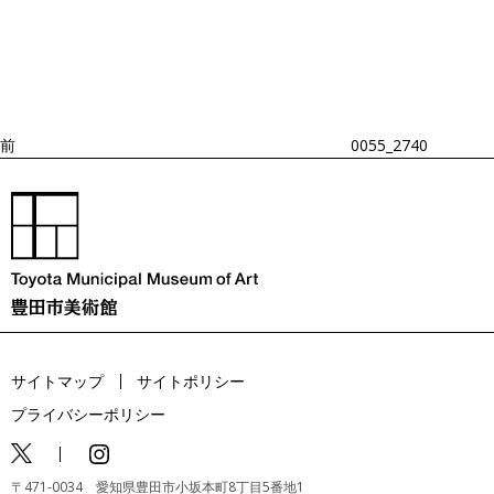
稿
去
ナ
ビ
の
ゲ
投
ー
稿
シ
ョ
前
0055_2740
ン
サイトマップ
サイトポリシー
プライバシーポリシー
〒471-0034 愛知県豊田市小坂本町8丁目5番地1