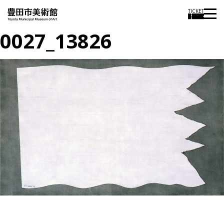
TICKET
0027_13826
投
過
稿
去
ナ