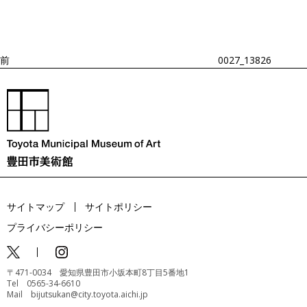
ビ
の
ゲ
投
ー
稿
シ
ョ
前
0027_13826
ン
サイトマップ
サイトポリシー
プライバシーポリシー
〒471-0034 愛知県豊田市小坂本町8丁目5番地1
Tel 0565-34-6610
Mail bijutsukan@city.toyota.aichi.jp