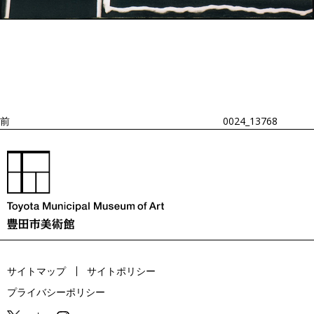
投
過
稿
去
ナ
ビ
の
ゲ
投
ー
稿
シ
ョ
前
0024_13768
ン
サイトマップ
サイトポリシー
プライバシーポリシー