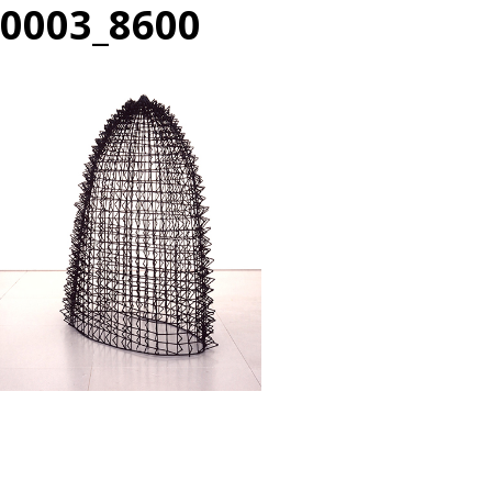
0003_8600
投
過
稿
去
ナ
の
ビ