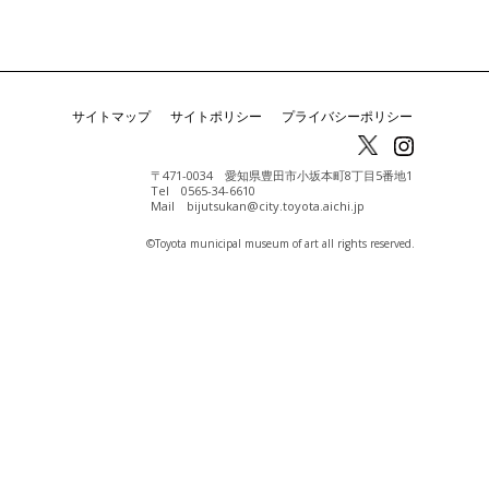
サイトマップ
サイトポリシー
プライバシーポリシー
〒471-0034 愛知県豊田市小坂本町8丁目5番地1
Tel 0565-34-6610
Mail bijutsukan@city.toyota.aichi.jp
©️Toyota municipal museum of art all rights reserved.