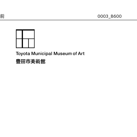
投
ゲ
ー
稿
シ
前
0003_8600
ョ
ン