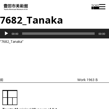
TICKET
7682_Tanaka
音
00:00
00:00
声
“7682_Tanaka”
プ
投
過
レ
稿
去
ナ
ー
ビ
の
ヤ
ゲ
投
ー
ー
稿
シ
ョ
前
Work 1963 B
ン