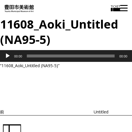
TICKET
11608_Aoki_Untitled
(NA95-5)
音
00:00
00:00
声
“11608_Aoki_Untitled (NA95-5)”
プ
投
過
レ
稿
去
ナ
ー
ビ
の
ヤ
ゲ
投
ー
ー
稿
シ
ョ
前
Untitled
ン