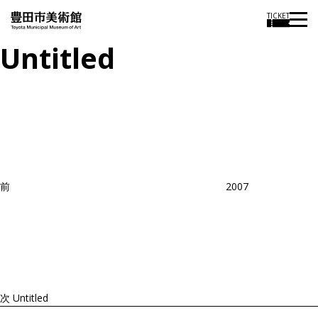
TICKET
Untitled
投
過
稿
去
ナ
ビ
の
ゲ
投
ー
稿
シ
ョ
前
2007
ン
次
の
投
稿
次
Untitled