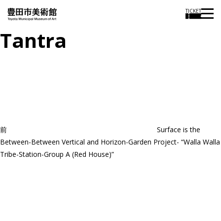
TICKET
Tantra
投
過
稿
去
ナ
ビ
の
ゲ
投
ー
稿
シ
ョ
前
Surface is the
ン
Between-Between Vertical and Horizon-Garden Project- “Walla Walla
Tribe-Station-Group A (Red House)”
次
の
投
稿