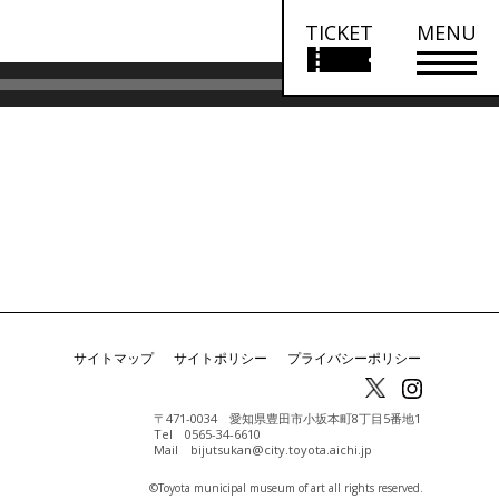
TICKET
MENU
ボ
00:00
リ
ュ
ー
ム
調
節
に
は
上
サイトマップ
サイトポリシー
プライバシーポリシー
下
矢
〒471-0034 愛知県豊田市小坂本町8丁目5番地1
Tel 0565-34-6610
印
Mail bijutsukan@city.toyota.aichi.jp
キ
©️Toyota municipal museum of art all rights reserved.
ー