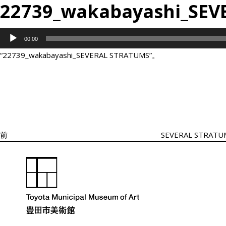
22739_wakabayashi_SEV
音
00:00
声
“22739_wakabayashi_SEVERAL STRATUMS”。
プ
投
過
レ
稿
去
ナ
ー
の
ビ
ヤ
投
ゲ
ー
ー
稿
シ
前
SEVERAL STRATU
ョ
ン