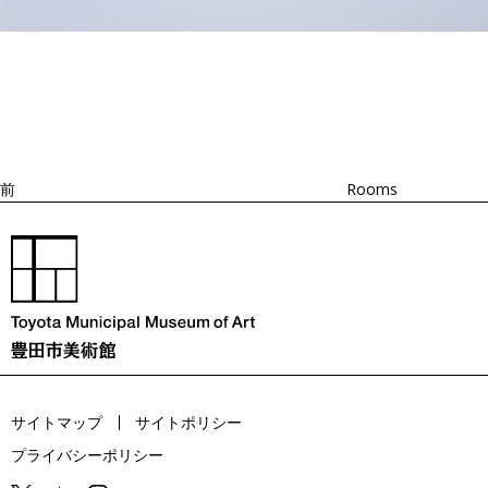
投
過
稿
去
ナ
ビ
の
ゲ
投
ー
稿
シ
ョ
前
Rooms
ン
サイトマップ
サイトポリシー
プライバシーポリシー