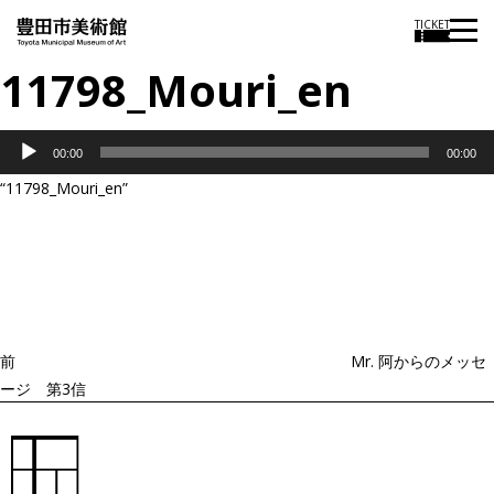
TICKET
11798_Mouri_en
音
00:00
00:00
声
“11798_Mouri_en”
プ
投
過
レ
稿
去
ナ
ー
ビ
の
ヤ
ゲ
投
ー
ー
稿
シ
ョ
前
Mr. 阿からのメッセ
ン
ージ 第3信