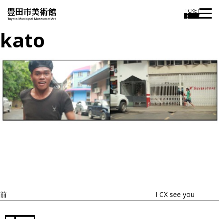
TICKET
kato
投
過
稿
去
ナ
ビ
の
ゲ
投
ー
稿
シ
ョ
前
I CX see you
ン