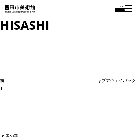
TICKET
HISASHI
投
過
稿
去
ナ
ビ
の
ゲ
投
ー
稿
シ
ョ
前
ギブアウェイパック
ン
1
次
の
投
稿
次
両の手