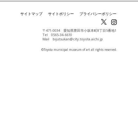
サイトマップ
サイトポリシー
プライバシーポリシー
〒471-0034 愛知県豊田市小坂本町8丁目5番地1
Tel 0565-34-6610
Mail bijutsukan@city.toyota.aichi.jp
©️Toyota municipal museum of art all rights reserved.