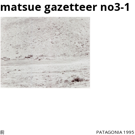
matsue gazetteer no3-1
投
過
稿
去
ナ
の
ビ
投
ゲ
ー
稿
シ
前
PATAGONIA 1995