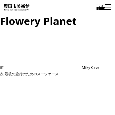
TICKET
Flowery Planet
投
過
稿
去
ナ
ビ
の
ゲ
投
ー
稿
シ
ョ
前
Milky Cave
ン
次
次
最後の旅行のためのスーツケース
の
投
稿