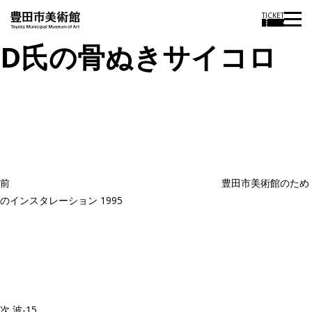
TICKET
D氏の骨ぬきサイコロ
投
過
稿
去
ナ
ビ
の
ゲ
投
ー
稿
シ
ョ
前
豊田市美術館のため
ン
のインスタレーション 1995
次
の
投
稿
次
波-15