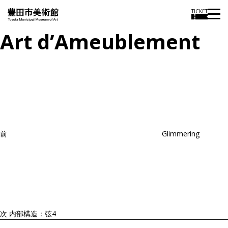
TICKET
Art d’Ameublement
投
過
稿
去
ナ
ビ
の
ゲ
投
ー
稿
シ
ョ
前
Glimmering
ン
次
の
投
稿
次
内部構造：弦4