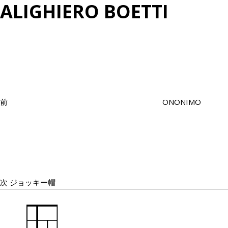
ALIGHIERO BOETTI
投
過
稿
去
ナ
の
ビ
投
ゲ
ー
稿
シ
前
ONONIMO
ョ
次
ン
の
投
稿
次
ジョッキー帽