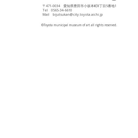
〒471-0034 愛知県豊田市小坂本町8丁目5番地1
Tel 0565-34-6610
Mail bijutsukan@city.toyota.aichi.jp
©️Toyota municipal museum of art all rights reserved.