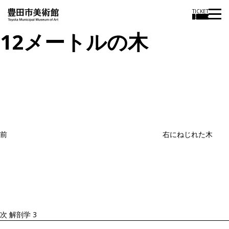
TICKET
12メートルの木
投
過
稿
去
ナ
ビ
の
ゲ
投
ー
稿
シ
ョ
前
右にねじれた木
ン
次
の
投
稿
次
解剖学 3