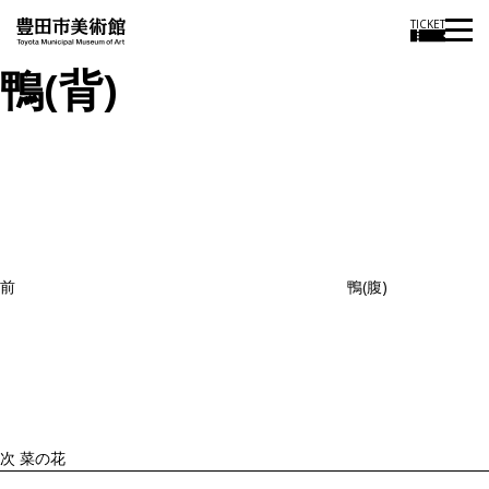
TICKET
鴨(背)
投
過
稿
去
ナ
ビ
の
ゲ
投
ー
稿
シ
ョ
前
鴨(腹)
ン
次
の
投
稿
次
菜の花