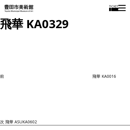
TICKET
飛華 KA0329
投
過
稿
去
ナ
ビ
の
ゲ
投
ー
稿
シ
ョ
前
飛華 KA0016
ン
次
の
投
稿
次
飛華 ASUKA0602