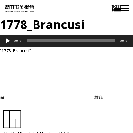
TICKET
1778_Brancusi
音
00:00
00:00
声
“1778_Brancusi”
プ
投
過
レ
稿
去
ナ
ー
ビ
の
ヤ
ゲ
投
ー
ー
稿
シ
ョ
前
雄鶏
ン