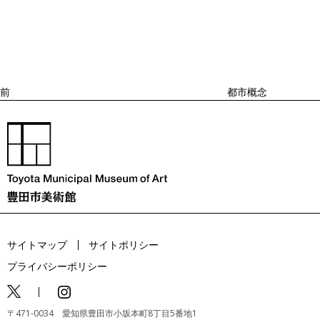
稿
去
ナ
ビ
の
ゲ
投
ー
稿
シ
ョ
前
都市概念
ン
サイトマップ
サイトポリシー
プライバシーポリシー
〒471-0034 愛知県豊田市小坂本町8丁目5番地1