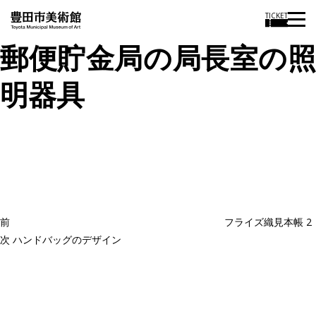
TICKET
郵便貯金局の局長室の照
明器具
投
過
稿
去
ナ
ビ
の
ゲ
投
ー
稿
シ
ョ
前
フライズ織見本帳 2
ン
次
次
ハンドバッグのデザイン
の
投
稿