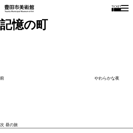
TICKET
記憶の町
投
過
稿
去
ナ
ビ
の
ゲ
投
ー
稿
シ
ョ
前
やわらかな夜
ン
次
の
投
稿
次
昼の旅