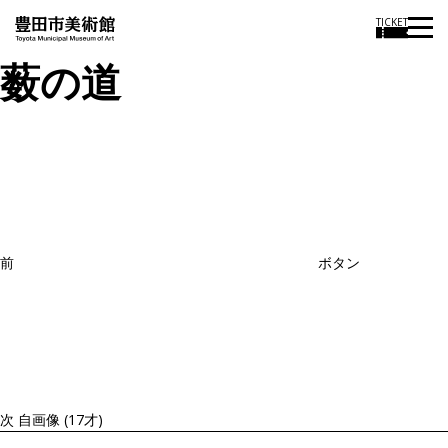
TICKET
薮の道
投
過
稿
去
ナ
ビ
の
ゲ
投
ー
稿
シ
ョ
前
ボタン
ン
次
の
投
稿
次
自画像 (17才)