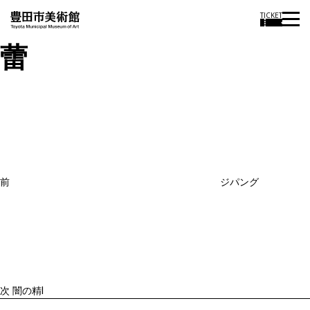
TICKET
蕾
投
過
稿
去
ナ
ビ
の
ゲ
投
ー
稿
シ
ョ
前
ジパング
ン
次
の
投
稿
次
闇の精Ⅰ