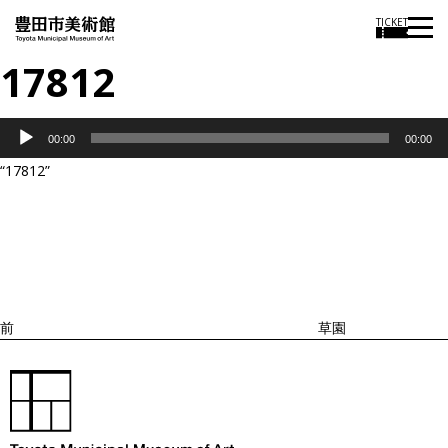
TICKET
17812
音
00:00
00:00
声
“17812”
プ
投
過
レ
稿
去
ナ
ー
ビ
の
ヤ
ゲ
投
ー
ー
稿
シ
ョ
前
草園
ン