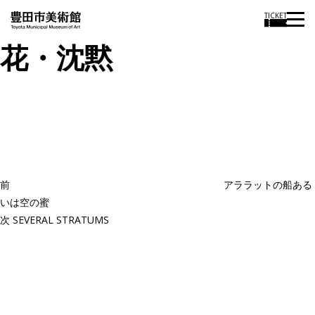
TICKET
花・沈黙
投
過
稿
去
ナ
ビ
の
ゲ
投
ー
稿
シ
ョ
前
アララットの船ある
ン
いは空の蜜
次
次
SEVERAL STRATUMS
の
投
稿