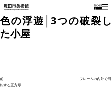
TICKET
色の浮遊│3つの破裂し
た小屋
投
過
稿
去
ナ
ビ
の
ゲ
投
ー
稿
シ
ョ
前
フレームの内外で回
ン
転する正方形
次
の
投
稿