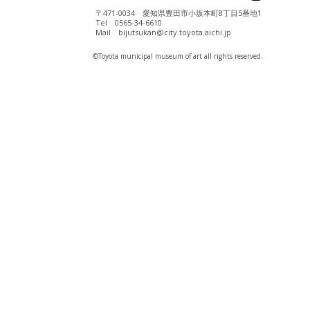
〒471-0034 愛知県豊田市小坂本町8丁目5番地1
Tel 0565-34-6610
Mail bijutsukan@city.toyota.aichi.jp
©️Toyota municipal museum of art all rights reserved.