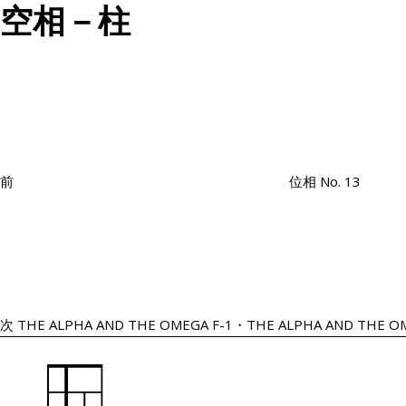
空相－柱
投
過
稿
去
ナ
の
ビ
投
ゲ
ー
稿
シ
前
位相 No. 13
ョ
次
ン
の
投
稿
次
THE ALPHA AND THE OMEGA F-1・THE ALPHA AND THE OM