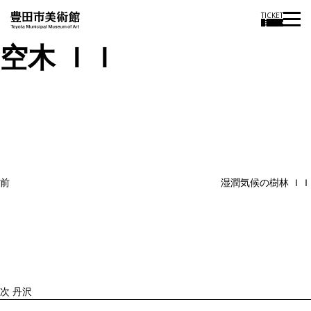
TICKET
空木 ＩＩ
投
過
稿
去
ナ
ビ
の
ゲ
投
ー
稿
シ
ョ
前
湿潤気候の樹林 ＩＩ
ン
次
の
投
稿
次
丹沢