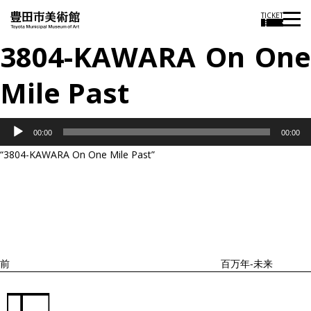
TICKET
3804-KAWARA On One
Mile Past
音
00:00
00:00
声
“3804-KAWARA On One Mile Past”
プ
投
過
レ
稿
去
ナ
ー
ビ
の
ヤ
ゲ
投
ー
ー
稿
シ
ョ
前
百万年‐未来
ン