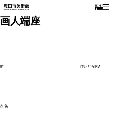
TICKET
画人端座
投
過
稿
去
ナ
ビ
の
ゲ
投
ー
稿
シ
ョ
前
びいどろ吹き
ン
次
の
投
稿
次
笛