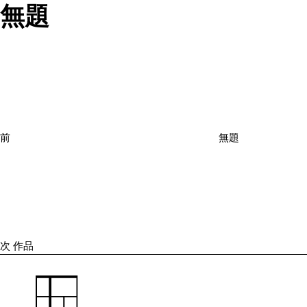
無題
投
過
稿
去
ナ
の
ビ
投
ゲ
ー
稿
シ
前
無題
ョ
次
ン
の
投
稿
次
作品