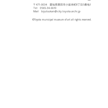
〒471-0034 愛知県豊田市小坂本町8丁目5番地1
Tel 0565-34-6610
Mail bijutsukan@city.toyota.aichi.jp
©️Toyota municipal museum of art all rights reserved.