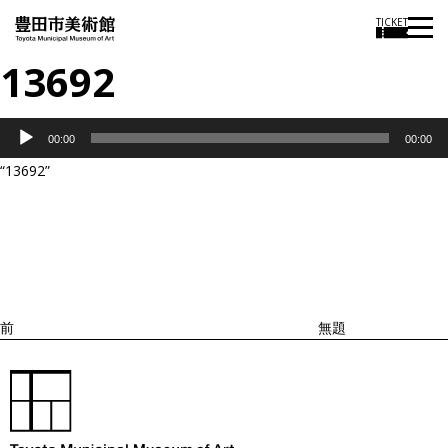
TICKET
13692
音
00:00
00:00
声
“13692”
プ
投
過
レ
稿
去
ナ
ー
ビ
の
ヤ
ゲ
投
ー
ー
稿
シ
ョ
前
無題
ン