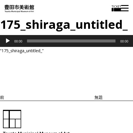
TICKET
175_shiraga_untitled_
音
00:00
00:00
声
“175_shiraga_untitled_”
プ
投
過
レ
稿
去
ナ
ー
ビ
の
ヤ
ゲ
投
ー
ー
稿
シ
ョ
前
無題
ン