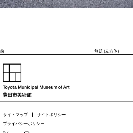
投
過
稿
去
ナ
ビ
の
ゲ
投
ー
稿
シ
ョ
前
無題 (立方体)
ン
サイトマップ
サイトポリシー
プライバシーポリシー