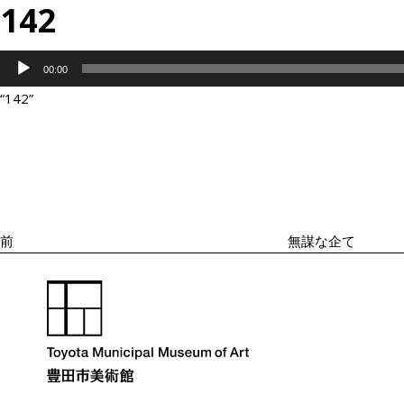
142
音
00:00
声
“142”
プ
投
過
レ
稿
去
ナ
ー
の
ビ
ヤ
投
ゲ
ー
ー
稿
シ
前
無謀な企て
ョ
ン