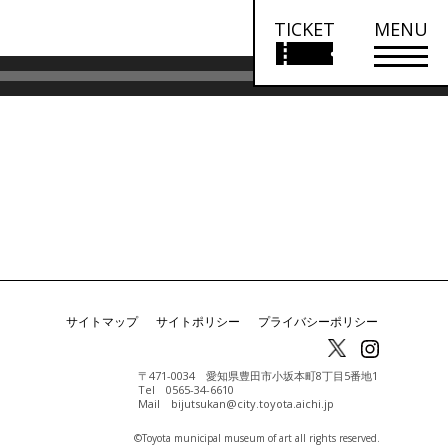
TICKET
MENU
ボ
00:00
リ
ュ
ー
ム
調
節
に
は
上
サイトマップ
サイトポリシー
プライバシーポリシー
下
矢
〒471-0034 愛知県豊田市小坂本町8丁目5番地1
Tel 0565-34-6610
印
Mail bijutsukan@city.toyota.aichi.jp
キ
©️Toyota municipal museum of art all rights reserved.
ー