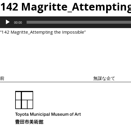
142 Magritte_Attempting
音
00:00
声
“142 Magritte_Attempting the Impossible”
プ
投
過
レ
稿
去
ナ
ー
の
ビ
ヤ
投
ゲ
ー
ー
稿
シ
前
無謀な企て
ョ
ン