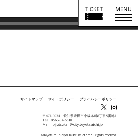
TICKET
MENU
ボ
00:00
リ
ュ
ー
ム
調
節
に
は
上
サイトマップ
サイトポリシー
プライバシーポリシー
下
矢
〒471-0034 愛知県豊田市小坂本町8丁目5番地1
Tel 0565-34-6610
印
Mail bijutsukan@city.toyota.aichi.jp
キ
©️Toyota municipal museum of art all rights reserved.
ー