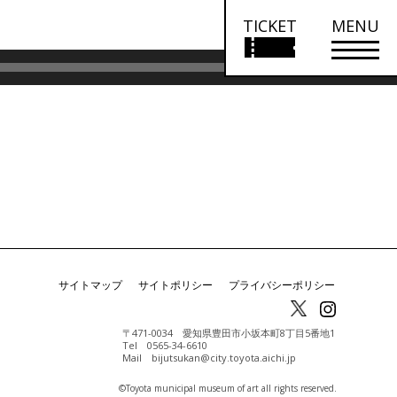
TICKET
MENU
ボ
00:00
リ
ュ
ー
ム
調
節
に
は
上
サイトマップ
サイトポリシー
プライバシーポリシー
下
矢
〒471-0034 愛知県豊田市小坂本町8丁目5番地1
Tel 0565-34-6610
印
Mail bijutsukan@city.toyota.aichi.jp
キ
©️Toyota municipal museum of art all rights reserved.
ー