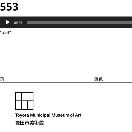
553
音
00:00
声
“553”
プ
投
過
レ
稿
去
ナ
ー
の
ビ
ヤ
投
ゲ
ー
ー
稿
シ
前
無色
ョ
ン