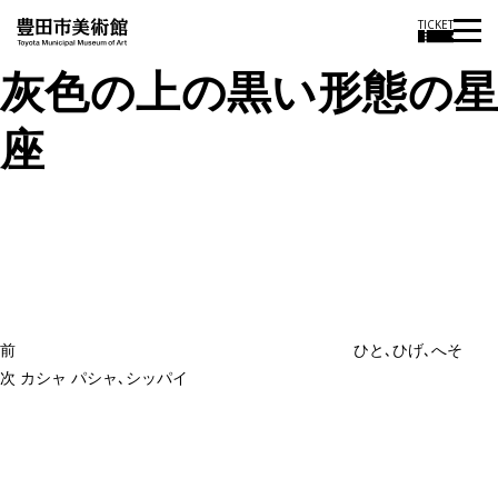
TICKET
灰色の上の黒い形態の星
座
投
過
稿
去
ナ
ビ
の
ゲ
投
ー
稿
シ
ョ
前
ひと､ひげ､へそ
ン
次
次
カシャ パシャ､シッパイ
の
投
稿