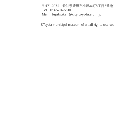
〒471-0034 愛知県豊田市小坂本町8丁目5番地1
Tel 0565-34-6610
Mail bijutsukan@city.toyota.aichi.jp
©️Toyota municipal museum of art all rights reserved.