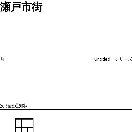
瀬戸市街
投
過
稿
去
ナ
の
ビ
投
ゲ
ー
稿
シ
前
Untitled シリ
ョ
次
ン
の
投
稿
次
結婚通知状