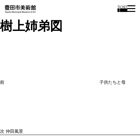
TICKET
樹上姉弟図
投
過
稿
去
ナ
ビ
の
ゲ
投
ー
稿
シ
ョ
前
子供たちと母
ン
次
の
投
稿
次
仲田風景